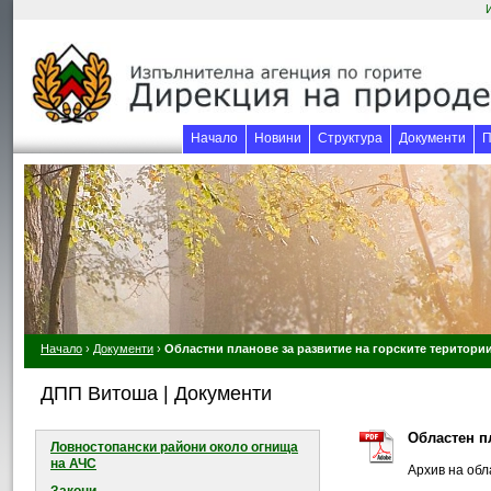
Начало
Новини
Структура
Документи
П
Начало
›
Документи
›
Областни планове за развитие на горските територи
ДПП Витоша | Документи
Областен п
Ловностопански райони около огнищa
на АЧС
Архив на обл