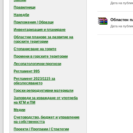
Закони
Дата на публи
Правилници
Наредби
Областен п
Приложения / Образци
Дата на публи
Инвентаризация и планиране
Областни планове за развитие на
горските територии
Стопанисване на горите
Промени в горските територии
Лесопатологични прогнози
Регламент 995
Регламент 2023/1115 за
обезлесяването
Горски репродуктивни материали
Заповеди за изваждане от употреба
на КГМ и ПМ
Медии
Счетоводство, бюджет и управление
на собствеността
Проекти / Програми / Стратегии