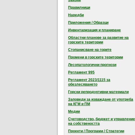
Закони
Правилници
Наредби
Приложения / Образци
Инвентаризация и планиране
Областни планове за развитие на
горските територии
Стопанисване на горите
Промени в горските територии
Лесопатологични прогнози
Регламент 995
Регламент 2023/1115 за
обезлесяването
Горски репродуктивни материали
Заповеди за изваждане от употреба
на КГМ и ПМ
Медии
Счетоводство, бюджет и управление
на собствеността
Проекти / Програми / Стратегии