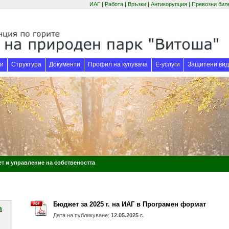
ИАГ
|
Работа
|
Връзки
|
Антикорупция
|
Превозни бил
(отваря се в нов прозорец)
(отваря се в нов
и
Структура
Документи
Профил на купувача
Е-услуги
Защитени вид
т и управление на собствеността
Бюджет за 2025 г. на ИАГ в Програмен формат
a
Дата на публикуване:
12.05.2025 г.