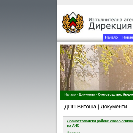
Начало
Новин
Начало
›
Документи
›
Счетоводство, бюдже
ДПП Витоша | Документи
Ловностопански райони около огнищ
на АЧС