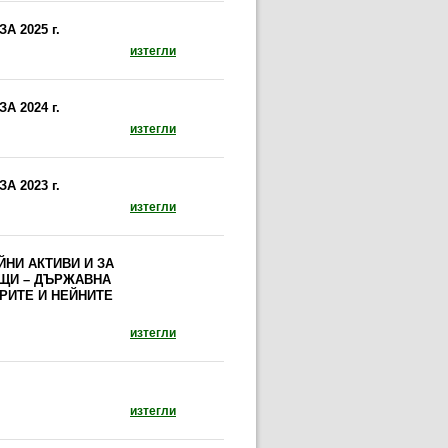
 2025 г.
документ: БЮДЖЕТ НА ИЗПЪЛНИТЕЛНА АГЕНЦИ
изтегли
 2024 г.
документ: БЮДЖЕТ НА ИЗПЪЛНИТЕЛНА АГЕНЦИ
изтегли
 2023 г.
документ: БЮДЖЕТ НА ИЗПЪЛНИТЕЛНА АГЕНЦИ
изтегли
ЙНИ АКТИВИ И ЗА
ЩИ – ДЪРЖАВНА
РИТЕ И НЕЙНИТЕ
документ: ЗАПОВЕД И ПРАВИЛА ЗА БРАКУ
изтегли
документ: Разходи Ковид (отваря се в нов пр
изтегли