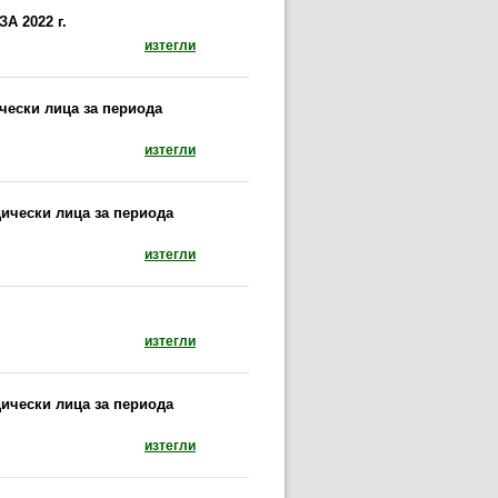
 2022 г.
документ: БЮДЖЕТ НА ИЗПЪЛНИТЕЛНА АГЕНЦИ
изтегли
чески лица за периода
документ: Договори на Изпълнителна агенция п
изтегли
дически лица за периода
документ: Договори на Изпълнителна агенция п
изтегли
документ: Разходи Ковид (отваря се в нов пр
изтегли
дически лица за периода
документ: Договори на Изпълнителна агенция п
изтегли