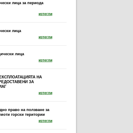
чески лица за периода
документ: Договори на Изпълнителна агенция п
изтегли
ически лица
документ: Договори на Изпълнителна агенция 
изтегли
дически лица
документ: Договори на Изпълнителна агенция 
изтегли
 ЕКСПЛОАТАЦИЯТА НА
РЕДОСТАВЕНИ ЗА
ИАГ
документ: ВЪТРЕШНИ ПРАВИЛА ЗА ОРГАНИ
изтегли
дно право на ползване за
имоти горски територии
документ: Регистър на договорите за учредя
изтегли