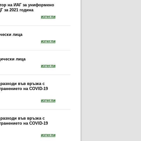
ктор на ИАГ за униформено
Г за 2021 година
документ: Заповед № 253/25.03.2021 г. на и
изтегли
ически лица
документ: Договори на Изпълнителна агенция 
изтегли
дически лица
документ: Договори на Изпълнителна агенция 
изтегли
разходи във връзка с
транението на COVID-19
документ: Ежемесечната отчетна информация 
изтегли
разходи във връзка с
транението на COVID-19
документ: Ежемесечната отчетна информация 
изтегли