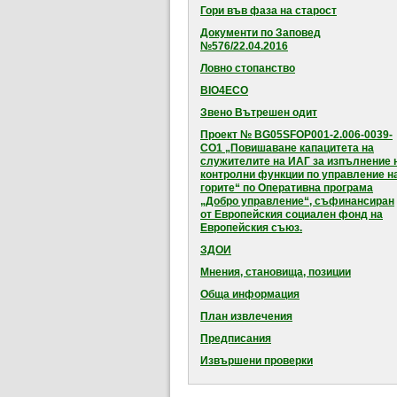
Гори във фаза на старост
Документи по Заповед
№576/22.04.2016
Ловно стопанство
BIO4ECO
Звено Вътрешен одит
Проект № BG05SFOP001-2.006-0039-
CO1 „Повишаване капацитета на
служителите на ИАГ за изпълнение 
контролни функции по управление н
горите“ по Оперативна програма
„Добро управление“, съфинансиран
от Европейския социален фонд на
Европейския съюз.
ЗДОИ
Мнения, становища, позиции
Обща информация
План извлечения
Предписания
Извършени проверки