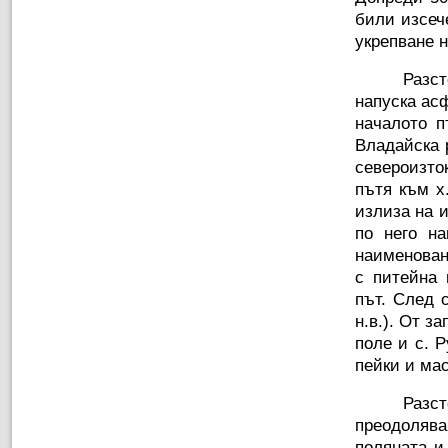
били изсеч
укрепване 
Разст
напуска ас
началото п
Владайска 
североизто
пътя към х
излиза на 
по него на
наименован
с питейна 
път. След 
н.в.). От 
поле и с. 
пейки и ма
Разст
преодолява
поляната и