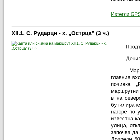
Изтегли GPS
ХІІ.1. С. Рударци - х. „Острца” (3 ч.)
Продъ
Дени
Марш
главния вх
почивка „
маршрутнит
в на север
бутилиран
нагоре по 
известна к
улица, отк
започва да 
Допреди 50