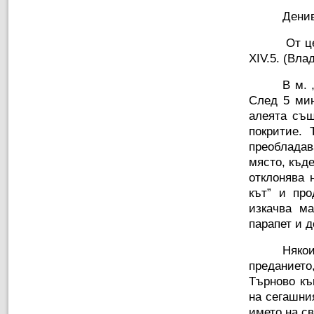
Дени
От це
ХІV.5. (Вла
В м. 
След 5 мин
алеята същ
покритие.
преобладав
място, къде
отклонява 
кът” и пр
изкачва м
парапет и д
Няко
преданиет
Търново къ
на сегашния
името на св