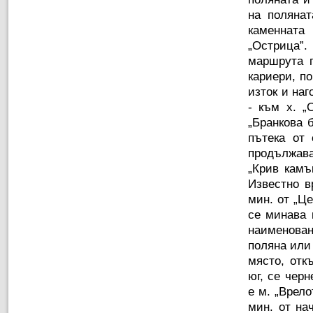
на полянат
каменната 
„Острица”.
маршрута п
кариери, по
изток и наг
- към х. „
„Бранкова 
пътека от
продължава
„Крив камъ
Известно в
мин. от „Ц
се минава 
наименова
поляна или
място, отк
юг, се черн
е м. „Врело
мин. от на