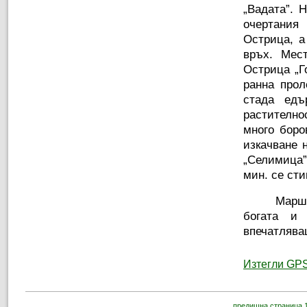
„Вадата”. 
очертания 
Острица, а
връх. Мес
Острица „Г
ранна про
стада едъ
растително
много боро
изкачване 
„Селимица”
мин. се сти
Маршр
богата и 
впечатлява
Изтегли GPS
предишна страница