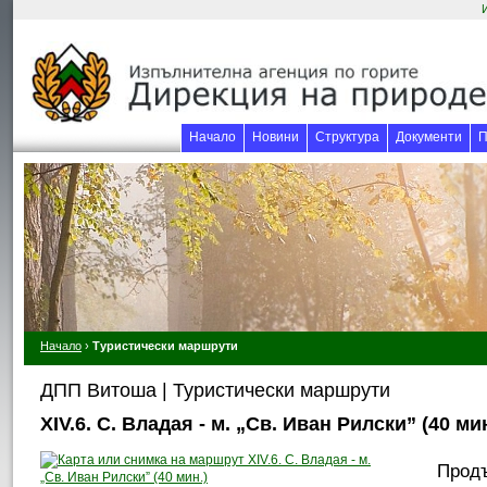
Начало
Новини
Структура
Документи
П
Начало
›
Туристически маршрути
ДПП Витоша | Туристически маршрути
ХІV.6. С. Владая - м. „Св. Иван Рилски” (40 мин
Продъ