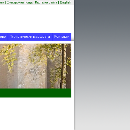
(отваря се в нов прозорец)
ети
|
Електронна поща
|
Карта на сайта
|
English
 прозорец)
ове
Туристически маршрути
Контакти