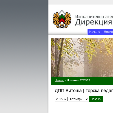
Начало
Новин
Начало
›
Новини - 2025/12
ДПП Витоша | Горска педаг
Изберете година:
Изберете месец: