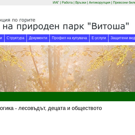
ИАГ
|
Работа
|
Връзки
|
Антикорупция
|
Превозни бил
(отваря се в нов прозорец)
(отваря се в нов
и
Структура
Документи
Профил на купувача
Е-услуги
Защитени вид
огика - лесовъдът, децата и обществото